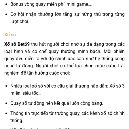
Bonus vòng quay miễn phí, mini game….
Cơ hội nhận thưởng lớn tăng sự hứng thú trong từng
lượt chơi.
Xổ số
Xổ số Bet69
thu hút người chơi nhờ sự đa dạng trong các
loại hình và cơ chế quay thưởng minh bạch. Mỗi phiên
quay đều diễn ra với độ chính xác cao nhờ hệ thống công
nghệ tự động. Người chơi có thể lựa chọn mức cược trải
nghiệm để tận hưởng cuộc chơi:
Nhiều loại xổ số với cơ cấu giải thưởng hấp dẫn: Xổ số 3
miền, siêu tốc…
Quay số tự động nên kết quả luôn công bằng.
Thông tin trực tiếp từ trường quay, các kênh xổ số chính
thống.