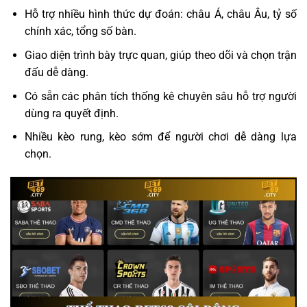
Hỗ trợ nhiều hình thức dự đoán: châu Á, châu Âu, tỷ số
chính xác, tổng số bàn.
Giao diện trình bày trực quan, giúp theo dõi và chọn trận
đấu dễ dàng.
Có sẵn các phân tích thống kê chuyên sâu hỗ trợ người
dùng ra quyết định.
Nhiều kèo rung, kèo sớm để người chơi dễ dàng lựa
chọn.