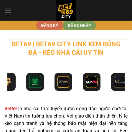
Bỏ
qua
nội
dung
ĐĂNG KÝ
ĐĂNG NHẬP
BET69 | BET69 CITY LINK XEM BÓNG
ĐÁ - KÈO NHÀ CÁI UY TÍN
Bet69
là nhà cái trực tuyến được đông đảo người chơi tại
Việt Nam tin tưởng lựa chọn. Với giao diện thân thiện, tỷ lệ
kèo cạnh tranh và hệ thống bảo mật hiện đại nền tảng
mang đến trải nghiệm cá cược an toàn và tiện lợi. Bên