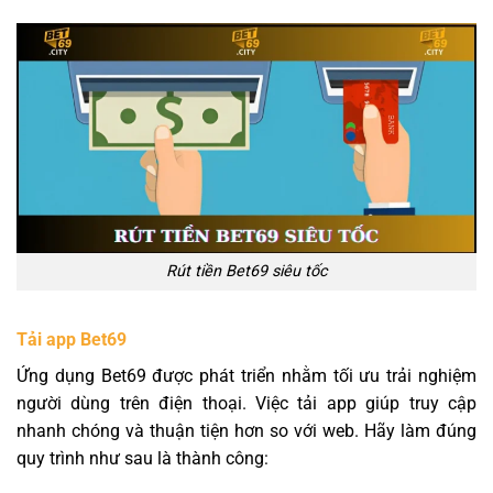
Rút tiền Bet69 siêu tốc
Tải app Bet69
Ứng dụng Bet69 được phát triển nhằm tối ưu trải nghiệm
người dùng trên điện thoại. Việc tải app giúp truy cập
nhanh chóng và thuận tiện hơn so với web. Hãy làm đúng
quy trình như sau là thành công: