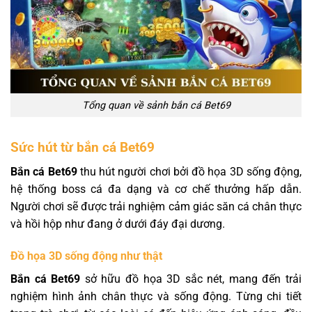
Tổng quan về sảnh bắn cá Bet69
Sức hút từ bắn cá Bet69
Bắn cá Bet69
thu hút người chơi bởi đồ họa 3D sống động,
hệ thống boss cá đa dạng và cơ chế thưởng hấp dẫn.
Người chơi sẽ được trải nghiệm cảm giác săn cá chân thực
và hồi hộp như đang ở dưới đáy đại dương.
Đồ họa 3D sống động như thật
Bắn cá Bet69
sở hữu đồ họa 3D sắc nét, mang đến trải
nghiệm hình ảnh chân thực và sống động. Từng chi tiết