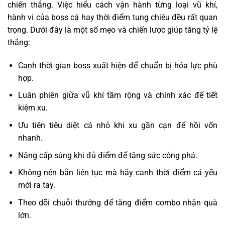
chiến thắng. Việc hiểu cách vận hành từng loại vũ khí,
hành vi của boss cá hay thời điểm tung chiêu đều rất quan
trọng. Dưới đây là một số mẹo và chiến lược giúp tăng tỷ lệ
thắng:
Canh thời gian boss xuất hiện để chuẩn bị hỏa lực phù
hợp.
Luân phiên giữa vũ khí tầm rộng và chính xác để tiết
kiệm xu.
Ưu tiên tiêu diệt cá nhỏ khi xu gần cạn để hồi vốn
nhanh.
Nâng cấp súng khi đủ điểm để tăng sức công phá.
Không nên bắn liên tục mà hãy canh thời điểm cá yếu
mới ra tay.
Theo dõi chuỗi thưởng để tăng điểm combo nhận quà
lớn.