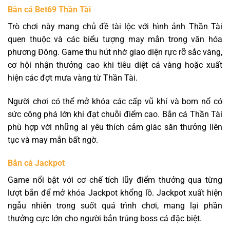
Bắn cá Bet69 Thần Tài
Trò chơi này mang chủ đề tài lộc với hình ảnh Thần Tài
quen thuộc và các biểu tượng may mắn trong văn hóa
phương Đông. Game thu hút nhờ giao diện rực rỡ sắc vàng,
cơ hội nhận thưởng cao khi tiêu diệt cá vàng hoặc xuất
hiện các đợt mưa vàng từ Thần Tài.
Người chơi có thể mở khóa các cấp vũ khí và bom nổ có
sức công phá lớn khi đạt chuỗi điểm cao. Bắn cá Thần Tài
phù hợp với những ai yêu thích cảm giác săn thưởng liên
tục và may mắn bất ngờ.
Bắn cá Jackpot
Game nổi bật với cơ chế tích lũy điểm thưởng qua từng
lượt bắn để mở khóa Jackpot khổng lồ. Jackpot xuất hiện
ngẫu nhiên trong suốt quá trình chơi, mang lại phần
thưởng cực lớn cho người bắn trúng boss cá đặc biệt.