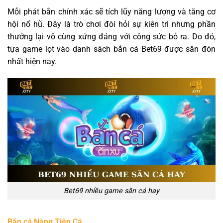
Mỗi phát bắn chính xác sẽ tích lũy năng lượng và tăng cơ
hội nổ hũ. Đây là trò chơi đòi hỏi sự kiên trì nhưng phần
thưởng lại vô cùng xứng đáng với công sức bỏ ra. Do đó,
tựa game lọt vào danh sách bắn cá Bet69 được săn đón
nhất hiện nay.
Bet69 nhiều game săn cá hay
Bắn cá Nàng Tiên Cá