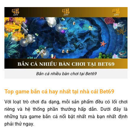
Bắn cá nhiều bàn chơi tại Bet69
Top game bắn cá hay nhất tại nhà cái Bet69
Với loạt trò chơi đa dạng, mỗi sản phẩm đều có lối chơi
riêng và hệ thống phần thưởng hấp dẫn. Dưới đây là
những tựa game bắn cá nổi bật nhất mà bạn nhất định
phải thử ngay.