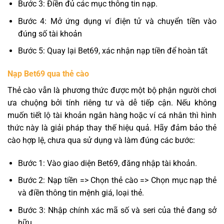
Bước 3: Điền đủ các mục thông tin nạp.
Bước 4: Mở ứng dụng ví điện tử và chuyển tiền vào
đúng số tài khoản
Bước 5: Quay lại Bet69, xác nhận nạp tiền để hoàn tất
Nạp Bet69 qua thẻ cào
Thẻ cào vẫn là phương thức được một bộ phận người chơi
ưa chuộng bởi tính riêng tư và dễ tiếp cận. Nếu không
muốn tiết lộ tài khoản ngân hàng hoặc ví cá nhân thì hình
thức này là giải pháp thay thế hiệu quả. Hãy đảm bảo thẻ
cào hợp lệ, chưa qua sử dụng và làm đúng các bước:
Bước 1: Vào giao diện Bet69, đăng nhập tài khoản.
Bước 2: Nạp tiền => Chọn thẻ cào => Chọn mục nạp thẻ
và điền thông tin mệnh giá, loại thẻ.
Bước 3: Nhập chính xác mã số và seri của thẻ đang sở
hữu.