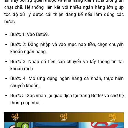
án này bởi sự quen thuộc và khả năng kiểm soát thông tin
chặt chẽ. Hệ thống liên kết với nhiều ngân hàng lớn giúp
tốc độ xử lý được cải thiện đáng kể nếu làm đúng các
bước:
Bước 1: Vào Bet69.
Bước 2: Đăng nhập và vào mục nạp tiền, chọn chuyển
khoản ngân hàng.
Bước 3: Nhập số tiền cần chuyển và lấy thông tin tài
khoản đích.
Bước 4: Mở ứng dụng ngân hàng cá nhân, thực hiện
chuyển khoản.
Bước 5: Xác nhận lại giao dịch tại trang Bet69 và chờ hệ
thống cập nhật.