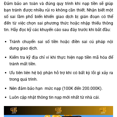
Đảm bảo an toàn và đúng quy trình khi nạp tiền sẽ giúp
bạn tránh được nhiều rủi ro không cần thiết. Nhận biết một
số sai lầm phổ biến khiến giao dịch bị gián đoạn có thể
đến từ việc chọn sai phương thức hoặc nhập thiếu thông
tin. Hãy đọc kỹ các khuyến cáo sau đây trước khi bắt đầu:
Tránh chuyển sai số tiền hoặc điền sai cú pháp nội
dung giao dịch.
Kiểm tra kỹ địa chỉ ví khi thực hiện nạp tiền mã hóa để
tránh mất tiền.
Ưu tiên liên hệ bộ phận hỗ trợ khi có bất kỳ lỗi gì xảy ra
trong quá trình.
Nên đảm bảo hạn mức nạp (100K đến 200.000K).
Luôn cập nhật thông tin nạp mới nhất từ nhà cái.